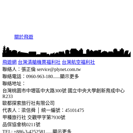
關於飛遊
飛遊網
台灣清艙機票福利社
台灣航空福利社
聯絡人：張正倫 service@plynet.com.tw
聯絡電話：0960-963-180
......
顯示更多
聯絡地址：
台灣桃園市中壢區中大路300號
國立中央大學創新育成中心
R233
歐都探索旅行社有限公司
代表人：梁信舜 │ 統一編號：45101475
甲種旅行社 交觀甲字第7930號
品保協會桃0211號
TEL: +886-3-4252581
......
顯示更多